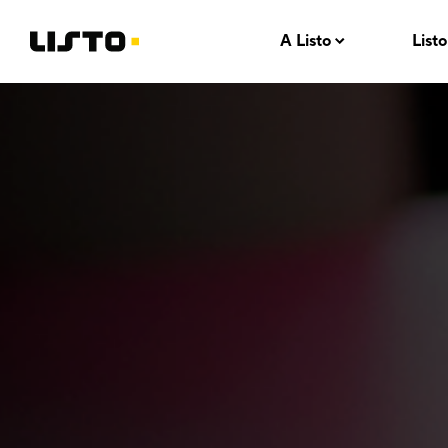
A Listo
Listo