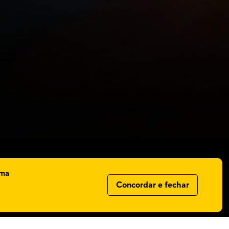
rma
Concordar e fechar